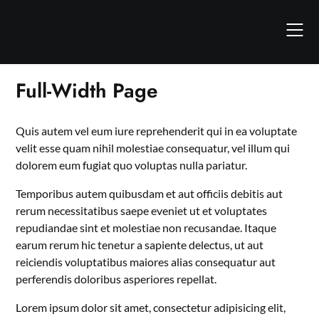
Skip
to
content
Full-Width Page
Quis autem vel eum iure reprehenderit qui in ea voluptate
velit esse quam nihil molestiae consequatur, vel illum qui
dolorem eum fugiat quo voluptas nulla pariatur.
Temporibus autem quibusdam et aut officiis debitis aut
rerum necessitatibus saepe eveniet ut et voluptates
repudiandae sint et molestiae non recusandae. Itaque
earum rerum hic tenetur a sapiente delectus, ut aut
reiciendis voluptatibus maiores alias consequatur aut
perferendis doloribus asperiores repellat.
Lorem ipsum dolor sit amet, consectetur adipisicing elit,